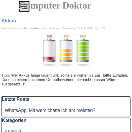
Direkt zum Seiteninhalt
Computer Doktor
Menü überspringen
IT
Service
Akkus
von
Veröffentlicht von
Multimediacom
in
Hardware
· Donnerstag 22 Feb 2018 ·
1:00
A
-
Z
Alles
aus
einer
Tipp: Wer Akkus lange lagern will, sollte sie vorher bis zur Hälfte aufladen.
Hand
Dann an einem trockenen Ort aufbewahren, der nicht grosser Wärme
ausgesetzt ist.
zu
erschwinglichen
Block überspringen Letzte Posts
Letzte Posts
Preisen
WhatsApp: Mit wem chatte ich am meisten?
Service
Block überspringen Kategorien
Kategorien
-
Android