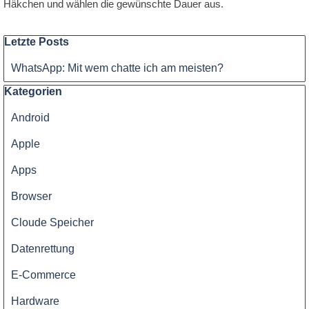
Häkchen und wählen die gewünschte Dauer aus.
Block überspringen Letzte Posts
Letzte Posts
WhatsApp: Mit wem chatte ich am meisten?
Block überspringen Kategorien
Kategorien
Android
Apple
Apps
Browser
Cloude Speicher
Datenrettung
E-Commerce
Hardware